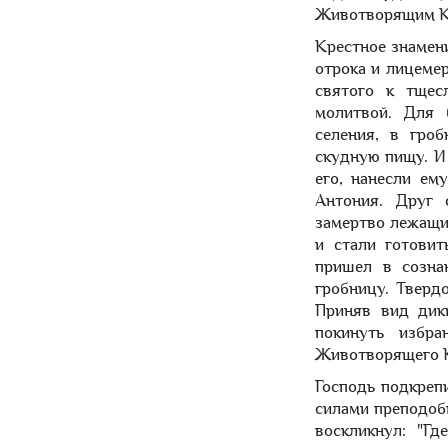
Животворящим К
Крестное знамени
отрока и лицеме
святого к тщес
молитвой. Для 
селения, в гро
скудную пищу. И
его, нанесли ем
Антония. Друг 
замертво лежащи
и стали готови
пришел в созна
гробницу. Тверд
Приняв вид дик
покинуть избр
Животворящего К
Господь подкреп
силами преподоб
воскликнул: "Г