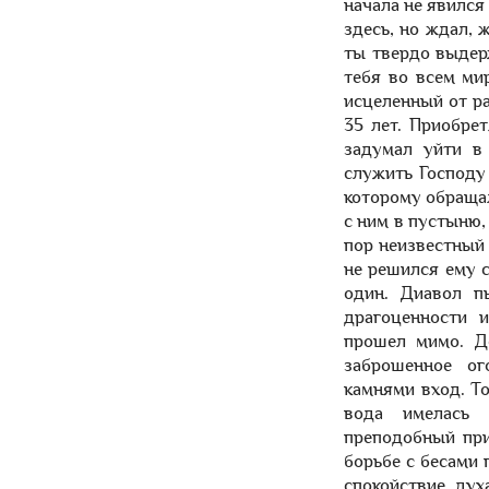
начала не явился
здесь, но ждал, 
ты твердо выдер
тебя во всем ми
исцеленный от р
35 лет. Приобре
задумал уйти в
служить Господу
которому обращал
с ним в пустыню,
пор неизвестный 
не решился ему 
один. Диавол п
драгоценности 
прошел мимо. Д
заброшенное ог
камнями вход. Т
вода имелась 
преподобный пр
борьбе с бесами 
спокойствие дух