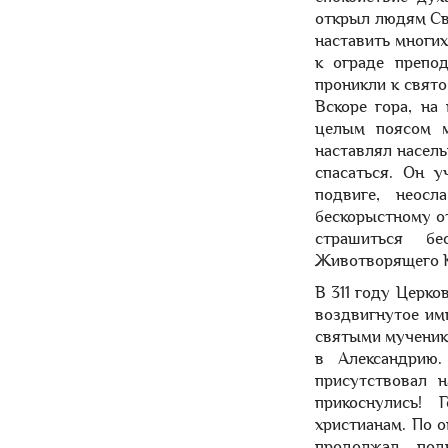
открыл людям Св
наставить многи
к ограде препо
проникли к свято
Вскоре гора, на
целым поясом м
наставлял насель
спасаться. Он 
подвиге, неосл
бескорыстному о
страшиться бе
Животворящего К
В 311 году Церко
воздвигнутое им
святыми мученик
в Александрию.
присутствовал 
прикоснулись!
христианам. По 
продолжал под