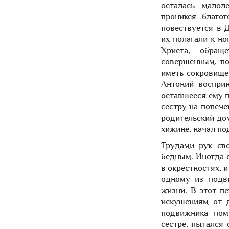
осталась малол
проникся благо
повествуется в 
их полагали к н
Христа, обращ
совершенным, по
иметь сокровище 
Антоний восприн
оставшееся ему п
сестру на попеч
родительский дом
хижине, начал п
Трудами рук св
бедным. Иногда 
в окрестностях, 
одному из подв
жизни. В этот п
искушениям от 
подвижника пом
сестре, пытался