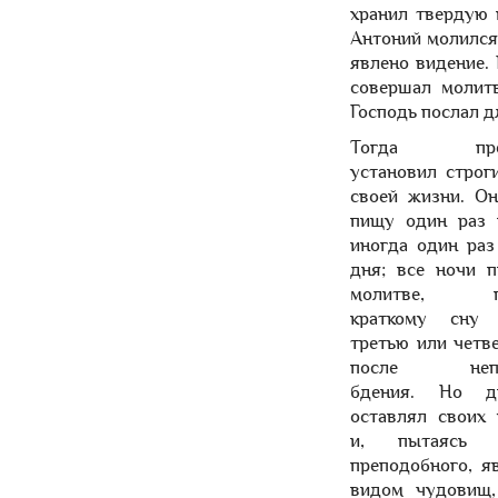
хранил твердую 
Антоний молился,
явлено видение.
совершал молитв
Господь послал д
Тогда преп
установил строг
своей жизни. О
пищу один раз 
иногда один раз
дня; все ночи 
молитве, пр
краткому сну
третью или четв
после непре
бдения. Но д
оставлял своих
и, пытаясь у
преподобного, я
видом чудовищ,